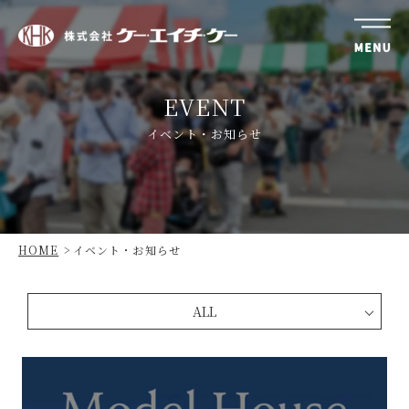
株
式
EVENT
会
社
イベント・お知らせ
ケ
ー・
エ
イ
チ・
HOME
イベント・お知らせ
ケ
ー