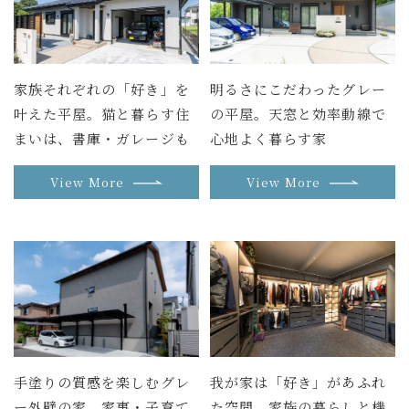
家族それぞれの「好き」を
明るさにこだわったグレー
叶えた平屋。猫と暮らす住
の平屋。天窓と効率動線で
まいは、書庫・ガレージも
心地よく暮らす家
View More
View More
手塗りの質感を楽しむグレ
我が家は「好き」があふれ
ー外壁の家。家事・子育て
た空間。家族の暮らしと機