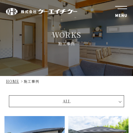
株
式
WORKS
会
社
施工事例
ケ
ー・
エ
イ
チ・
HOME
施工事例
ケ
ー