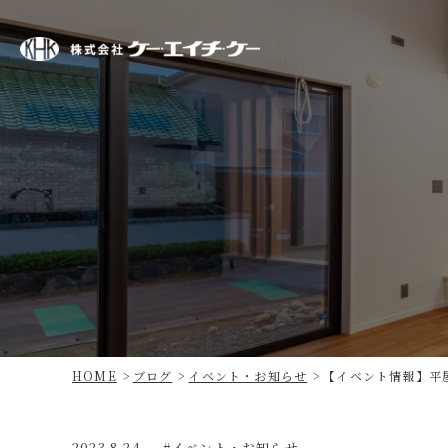
株
式
会
社
ケ
ー・
エ
イ
チ・
ケ
ー
HOME
ブログ
イベント・お知らせ
【イベント情報】平屋
2023.8.24
イベント・お知らせ