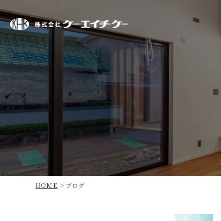
株
式
会
社
ケ
ー・
エ
イ
チ・
ケ
ー
HOME
ブログ