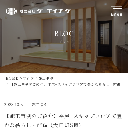
株
式
BLOG
会
社
ブログ
ケ
ー・
エ
イ
チ・
HOME
ブログ
施工事例
ケ
【施工事例のご紹介】平屋+スキップフロアで豊かな暮らし・前編（大
ー
2023.10.5
施工事例
【施工事例のご紹介】平屋+スキップフロアで豊
かな暮らし・前編（大口町S様）