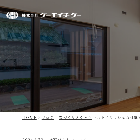
株
式
会
社
ケ
ー・
エ
イ
チ・
ケ
ー
HOME
ブログ
家づくりノウハウ
スタイリッシュな外観
2024.1.23
家づくりノウハウ