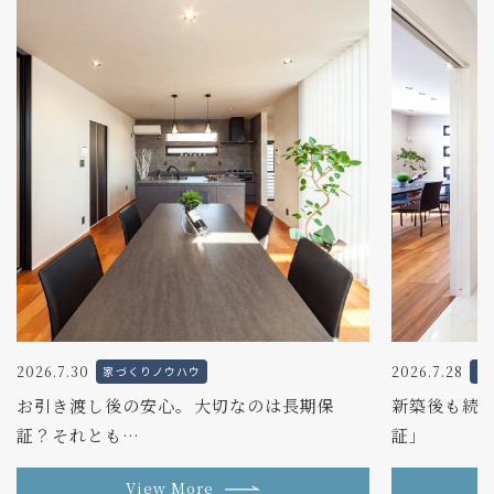
2026.7.30
2026.7.28
家づくりノウハウ
家
お引き渡し後の安心。大切なのは長期保
新築後も続く
証？それとも…
証」
View More