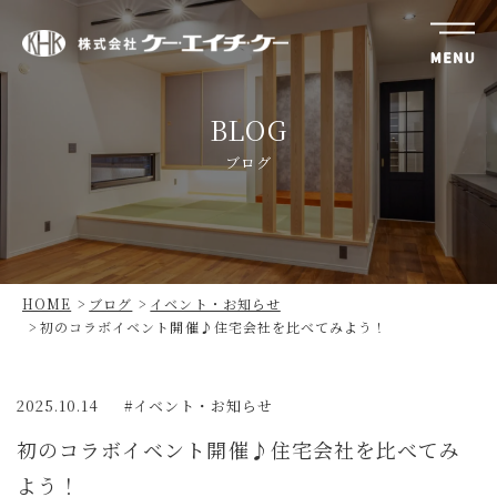
株
式
BLOG
会
社
ブログ
ケ
ー・
エ
イ
チ・
HOME
ブログ
イベント・お知らせ
ケ
初のコラボイベント開催♪住宅会社を比べてみよう！
ー
2025.10.14
イベント・お知らせ
初のコラボイベント開催♪住宅会社を比べてみ
よう！