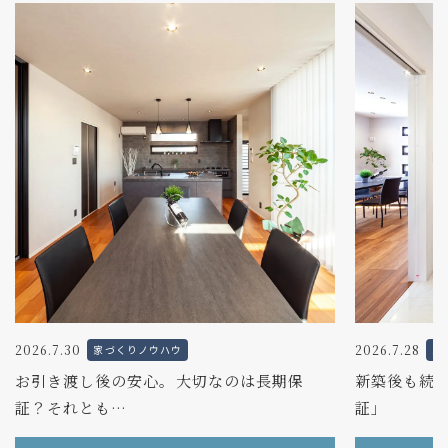
2026.7.30
2026.7.28
家づくりノウハウ
家
お引き渡し後の安心。大切なのは長期保
新築後も続く
証？それとも…
証」