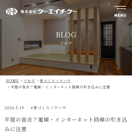
株
式
BLOG
会
社
ブログ
ケ
ー・
エ
イ
チ・
HOME
ブログ
家づくりノウハウ
ケ
平屋の盲点？電線・インターネット回線の引き込みに注意
ー
2026.5.19
家づくりノウハウ
平屋の盲点？電線・インターネット回線の引き込
みに注意