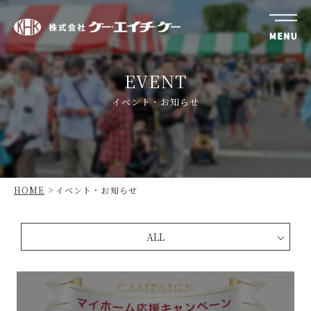
株
式
EVENT
会
社
イベント・お知らせ
ケ
ー・
エ
イ
チ・
HOME
イベント・お知らせ
ケ
ー