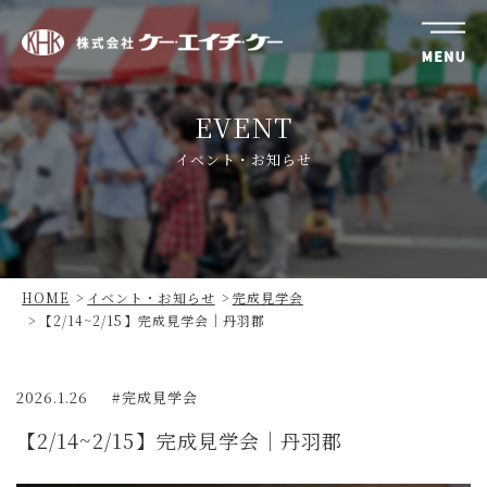
株
式
EVENT
会
社
イベント・お知らせ
ケ
ー・
エ
イ
チ・
HOME
イベント・お知らせ
完成見学会
ケ
【2/14~2/15】完成見学会｜丹羽郡
ー
2026.1.26
完成見学会
【2/14~2/15】完成見学会｜丹羽郡