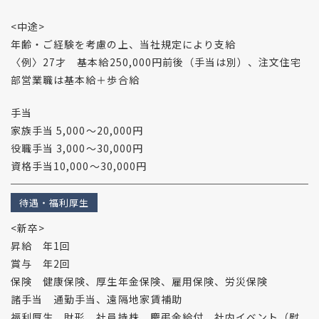
<中途>
年齢・ご経験を考慮の上、当社規定により支給
〈例〉27才 基本給250,000円前後（手当は別）、注文住宅
部営業職は基本給＋歩合給
手当
家族手当 5,000～20,000円
役職手当 3,000～30,000円
資格手当10,000～30,000円
待遇・福利厚生
<新卒>
昇給 年1回
賞与 年2回
保険 健康保険、厚生年金保険、雇用保険、労災保険
諸手当 通勤手当、遠隔地家賃補助
福利厚生 財形、社員持株、慶弔金給付、社内イベント（慰