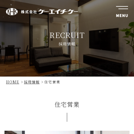
株
式
RECRUIT
会
社
採用情報
ケ
ー・
エ
イ
チ・
HOME
採用情報
住宅営業
ケ
ー
住宅営業