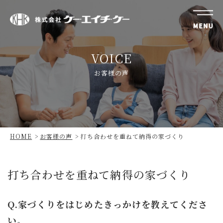
株
式
VOICE
会
社
お客様の声
ケ
ー・
エ
イ
チ・
HOME
お客様の声
打ち合わせを重ねて納得の家づくり
ケ
ー
打ち合わせを重ねて納得の家づくり
Q.家づくりをはじめたきっかけを教えてくださ
い。