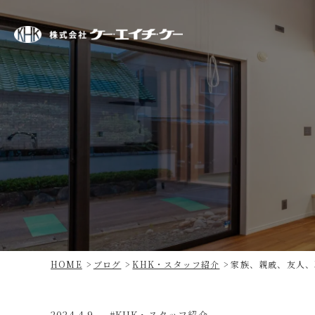
株
式
会
社
ケ
ー・
エ
イ
チ・
ケ
ー
HOME
ブログ
KHK・スタッフ紹介
家族、親戚、友人、
2024.4.9
KHK・スタッフ紹介