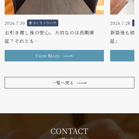
2026.7.30
2026.7.28
家づくりノウハウ
家
お引き渡し後の安心。大切なのは長期保
新築後も続く
証？それとも…
証」
View More
一覧へ戻る
CONTACT