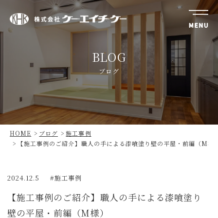
株
式
BLOG
会
社
ブログ
ケ
ー・
エ
イ
チ・
HOME
ブログ
施工事例
ケ
【施工事例のご紹介】職人の手による漆喰塗り壁の平屋・前編（M様
ー
2024.12.5
施工事例
【施工事例のご紹介】職人の手による漆喰塗り
壁の平屋・前編（M様）