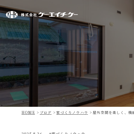
株
式
会
社
ケ
ー・
エ
イ
チ・
ケ
ー
HOME
ブログ
家づくりノウハウ
屋外空間を楽しく、機
2025.8.26
家づくりノウハウ