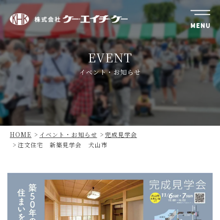
株
式
EVENT
会
社
イベント・お知らせ
ケ
ー・
エ
イ
チ・
HOME
イベント・お知らせ
完成見学会
ケ
注文住宅 新築見学会 犬山市
ー