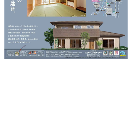
日時：
11月07日(日)~11月08日(月)
10:00〜16:00
※雨天決行
場所：
愛知県犬山市木津北ノ畑
GoogleMAP
https://goo.gl/maps/YuPK2Sz1YLRp