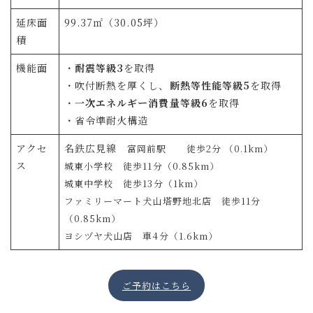
延床面
99.37㎡（30.05坪）
積
機能面
・
耐震等級3
を取得
・吹付断熱を厚くし、
断熱等性能等級5
を取得
・
一次エネルギー消費量等級6
を取得
・省令準耐火構造
アクセ
名鉄広見線
富岡前駅 徒歩2分 （0.1km）
ス
城東小学校 徒歩11分（0.85km）
城東中学校 徒歩13分（1km）
ファミリーマート犬山塔野地北店 徒歩11分
（0.85km）
ヨシヅヤ犬山店 車4分（1.6km）
ご予約はこちら