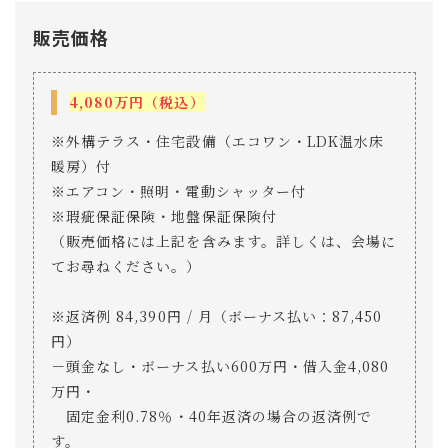
販売価格
4,080万円（税込）
※外構テラス・住宅設備（エコワン・LDK温水床
暖房）付
※エアコン・照明・電動シャッター付
※瑕疵保証保険・地盤保証保険付
（販売価格には上記を含みます。詳しくは、会場に
てお尋ねください。）
※返済例 84,390円 / 月（ボーナス払い：87,450
円）
－頭金なし・ボーナス払い600万円・借入金4,080
万円・
固定金利0.78％・40年返済の場合の返済例で
す。