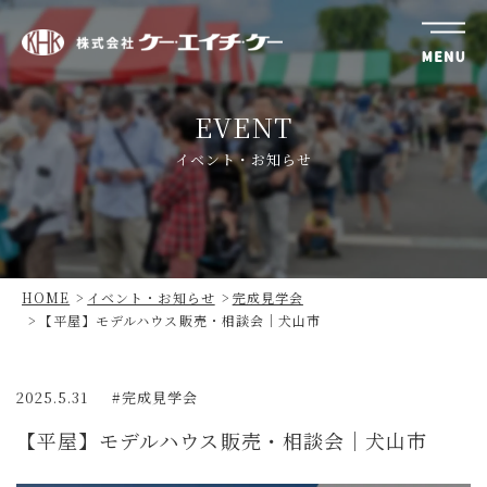
株
式
EVENT
会
社
イベント・お知らせ
ケ
ー・
エ
イ
チ・
HOME
イベント・お知らせ
完成見学会
ケ
【平屋】モデルハウス販売・相談会｜犬山市
ー
2025.5.31
完成見学会
【平屋】モデルハウス販売・相談会｜犬山市