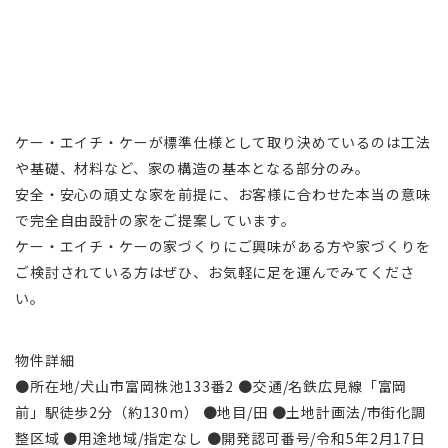
ケー・エイチ・ケーが標準仕様として取り決めているのは工法
や基礎、材料など、家の構造の基本となる部分のみ。
安全・安心の頑丈な家を前提に、お客様に合わせた本当の意味
で完全自由設計の家をご提案しています。
ケー・エイチ・ケーの家づくりにご興味がある方や家づくりを
ご検討されている方はぜひ、お気軽に足を運んでみてくださ
い。
物件詳細
●所在地/犬山市富岡株池133番2 ●交通/名鉄広見線「富岡
前」駅徒歩2分（約130m） ●地目/田 ●土地計画法/市街化調
整区域 ●用途地域/指定なし ●開発認可番号/令和5年2月17日