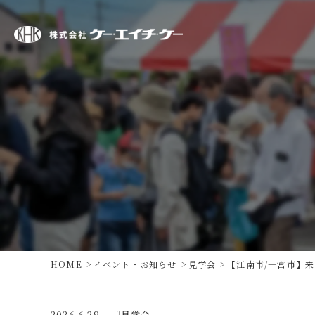
株
式
会
社
ケ
ー・
エ
イ
チ・
ケ
ー
HOME
イベント・お知らせ
見学会
【江南市/一宮市】
2026.6.29
見学会