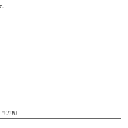
す。
、
0日(月祝)