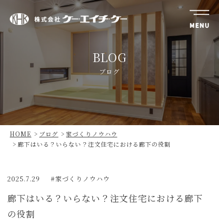
株
式
BLOG
会
社
ブログ
ケ
ー・
エ
イ
チ・
HOME
ブログ
家づくりノウハウ
ケ
廊下はいる？いらない？注文住宅における廊下の役割
ー
2025.7.29
家づくりノウハウ
廊下はいる？いらない？注文住宅における廊下
の役割