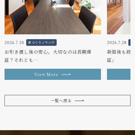
2026.7.30
2026.7.28
家づくりノウハウ
家
お引き渡し後の安心。大切なのは長期保
新築後も続く
証？それとも…
証」
View More
一覧へ戻る